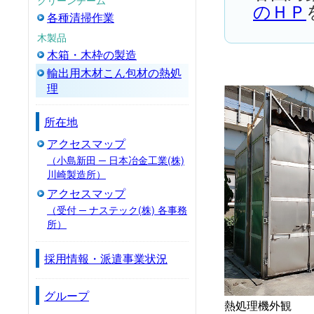
のＨＰ
各種清掃作業
木製品
木箱・木枠の製造
輸出用木材こん包材の熱処
理
所在地
アクセスマップ
（小島新田 ─ 日本冶金工業(株)
川崎製造所）
アクセスマップ
（受付 ─ ナステック(株) 各事務
所）
採用情報・派遣事業状況
グループ
熱処理機外観