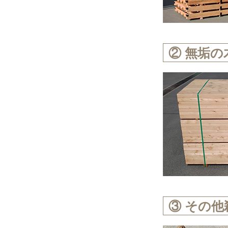
② 無垢の
③ その