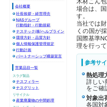
木材こん包
会社概要
場合は、国
社長挨拶・経営理念
す。
NASグループ
当社では財
行動指針・行動規範
くの国が
ナステック(株)ヘルプライン
国際基準N
環境方針・品質方針
個人情報保護管理規定
理を行っ
行動計画
パートナーシップ構築宣言
参考サ
営業品目一覧
熱処理
スラグ製品
詳しい
ナスフィラー
をご確
ナスグリット
リサイクル
対象出
産業廃棄物の中間処理
各国対
クリーンチーム